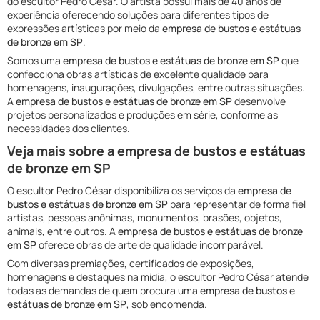
do escultor Pedro César. O artista possui mais de 40 anos de
experiência oferecendo soluções para diferentes tipos de
expressões artísticas por meio da
empresa de bustos e estátuas
de bronze em SP
.
Somos uma
empresa de bustos e estátuas de bronze em SP
que
confecciona obras artísticas de excelente qualidade para
homenagens, inaugurações, divulgações, entre outras situações.
A
empresa de bustos e estátuas de bronze em SP
desenvolve
projetos personalizados e produções em série, conforme as
necessidades dos clientes.
Veja mais sobre a empresa de bustos e estátuas
de bronze em SP
O escultor Pedro César disponibiliza os serviços da
empresa de
bustos e estátuas de bronze em SP
para representar de forma fiel
artistas, pessoas anônimas, monumentos, brasões, objetos,
animais, entre outros. A
empresa de bustos e estátuas de bronze
em SP
oferece obras de arte de qualidade incomparável.
Com diversas premiações, certificados de exposições,
homenagens e destaques na mídia, o escultor Pedro César atende
todas as demandas de quem procura uma
empresa de bustos e
estátuas de bronze em SP
, sob encomenda.