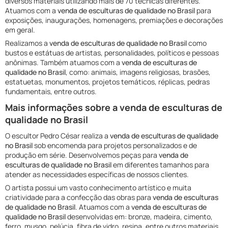
diversos materiais utilizando mais de 70 técnicas diferentes.
Atuamos com a
venda de esculturas de qualidade no Brasil
para
exposições, inaugurações, homenagens, premiações e decorações
em geral.
Realizamos a
venda de esculturas de qualidade no Brasil
como
bustos e estátuas de artistas, personalidades, políticos e pessoas
anônimas. Também atuamos com a
venda de esculturas de
qualidade no Brasil
, como: animais, imagens religiosas, brasões,
estatuetas, monumentos, projetos temáticos, réplicas, pedras
fundamentais, entre outros.
Mais informações sobre a venda de esculturas de
qualidade no Brasil
O escultor Pedro César realiza a
venda de esculturas de qualidade
no Brasil
sob encomenda para projetos personalizados e de
produção em série. Desenvolvemos peças para
venda de
esculturas de qualidade no Brasil
em diferentes tamanhos para
atender as necessidades específicas de nossos clientes.
O artista possui um vasto conhecimento artístico e muita
criatividade para a confecção das obras para
venda de esculturas
de qualidade no Brasil
. Atuamos com a
venda de esculturas de
qualidade no Brasil
desenvolvidas em: bronze, madeira, cimento,
ferro, musgo, pelúcia, fibra de vidro, resina, entre outros materiais.